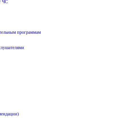
т ЧС
ательным программам
 слушателями
мендации)