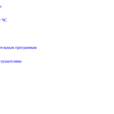
и
т ЧС
ательным программам
 слушателями