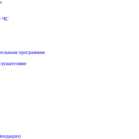
и
т ЧС
ательным программам
 слушателями
мендации)