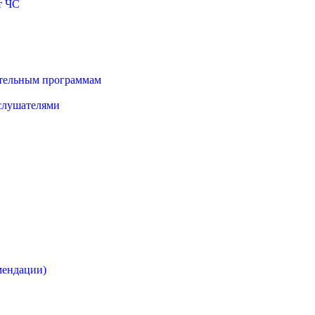
т ЧС
ательным программам
 слушателями
мендации)