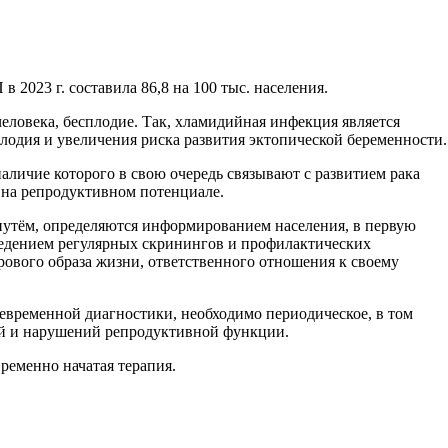
2023 г. составила 86,8 на 100 тыс. населения.
ловека, бесплодие. Так, хламидийная инфекция является
лодия и увеличения риска развития эктопической беременности.
личие которого в свою очередь связывают с развитием рака
я на репродуктивном потенциале.
утём, определяются информированием населения, в первую
ведением регулярных скринингов и профилактических
вого образа жизни, ответственного отношения к своему
временной диагностики, необходимо периодическое, в том
ий и нарушений репродуктивной функции.
ременно начатая терапия.