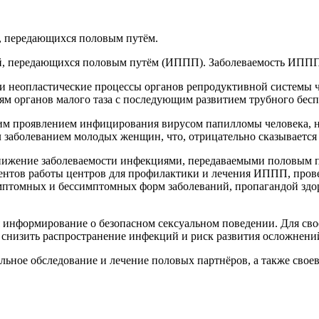
й, передающихся половым путём.
й, передающихся половым путём (ИППП). Заболеваемость ИППП в 
 неопластические процессы органов репродуктивной системы че
м органов малого таза с последующим развитием трубного бесп
им проявлением инфицирования вирусом папилломы человека, на
ал заболеванием молодых женщин, что, отрицательно сказываетс
нижение заболеваемости инфекциями, передаваемыми половым п
иентов работы центров для профилактики и лечения ИППП, про
томных и бессимптомных форм заболеваний, пропагандой здоро
нформирование о безопасном сексуальном поведении. Для свое
т снизить распространение инфекций и риск развития осложнен
ное обследование и лечение половых партнёров, а также своев