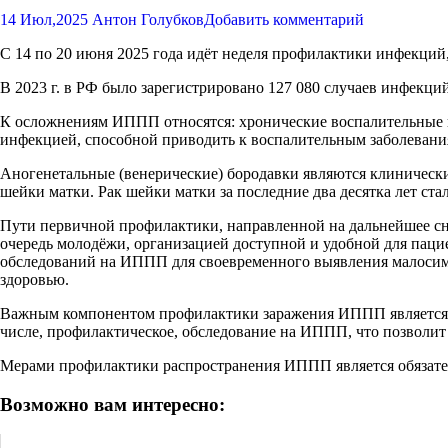
14 Июл,2025
Антон Голубков
Добавить комментарий
С 14 по 20 июня 2025 года идёт неделя профилактики инфекци
В 2023 г. в РФ было зарегистрировано 127 080 случаев инфекци
К осложнениям ИППП относятся: хронические воспалительные и
инфекцией, способной приводить к воспалительным заболевания
Аногенетальные (венерические) бородавки являются клиническ
шейки матки. Рак шейки матки за последние два десятка лет ст
Пути первичной профилактики, направленной на дальнейшее с
очередь молодёжи, организацией доступной и удобной для пац
обследований на ИППП для своевременного выявления малосимп
здоровью.
Важным компонентом профилактики заражения ИППП является и
числе, профилактическое, обследование на ИППП, что позволи
Мерами профилактики распространения ИППП является обязатель
Возможно вам интересно: