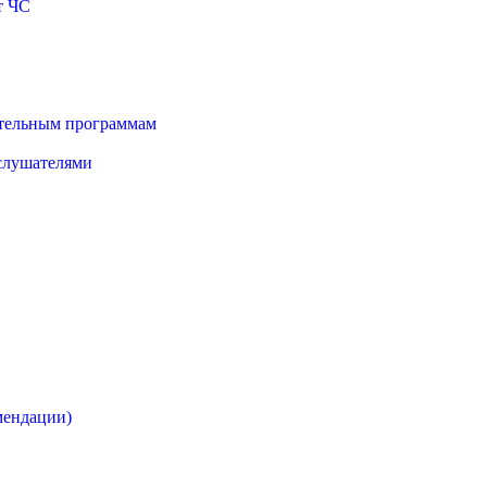
т ЧС
ательным программам
 слушателями
мендации)