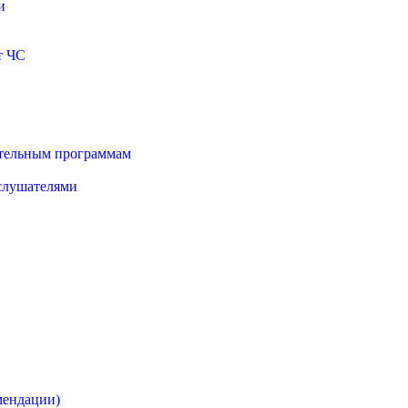
и
т ЧС
ательным программам
 слушателями
мендации)