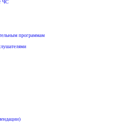
т ЧС
ательным программам
 слушателями
мендации)