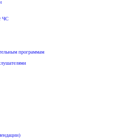
и
т ЧС
ательным программам
 слушателями
мендации)