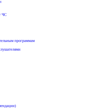
и
т ЧС
ательным программам
 слушателями
мендации)