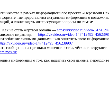
шенничества в рамках информационного проекта «Перезвони Са
н формате, где представлена актуальная информация о возможн
аций, а также задать интересующие вопросы по темам:
 Как не стать жертвой обмана —
https://vkvideo.ru/video-14741
инансовые пирамиды —
https://vkvideo.ru/video-147412495_456239
употребление личными данными: как защитить свою информац
ttps://vkvideo.ru/video-147412495_456239907
ить сообщение на признаки мошенничества, чёткие инструкции и
/sam.mos.ru/
одима информация о том, как защитить свои данные, переходите