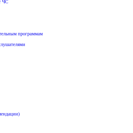
т ЧС
ательным программам
 слушателями
мендации)