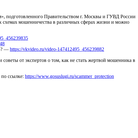
м», подготовленного Правительством г. Москвы и ГУВД России
ых схемах мошенничества в различных сферах жизни и можно
2495_456239835
848
ию? —
https://vkvideo.ru/video-147412495_456239882
 советы от экспертов о том, как не стать жертвой мошенника в
 по ссылке:
https://www.gosuslugi.ru/scammer_protection